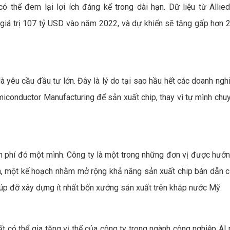
ó thể đem lại lợi ích đáng kể trong dài hạn. Dữ liệu từ Allie
 giá trị 107 tỷ USD vào năm 2022, và dự khiến sẽ tăng gấp hơn 2
à yêu cầu đầu tư lớn. Đây là lý do tại sao hầu hết các doanh ngh
conductor Manufacturing để sản xuất chip, thay vì tự mình chu
ản phí đó một mình. Công ty là một trong những đơn vị được hưởng
n, một kế hoạch nhằm mở rộng khả năng sản xuất chip bán dẫn 
iúp đỡ xây dựng ít nhất bốn xưởng sản xuất trên khắp nước Mỹ.
t có thể gia tăng vị thế của công ty trong ngành công nghiệp AI