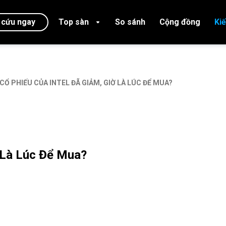
 cứu ngay
Top sàn
So sánh
Cộng đồng
Ki
CỔ PHIẾU CỦA INTEL ĐÃ GIẢM, GIỜ LÀ LÚC ĐỂ MUA?
ờ Là Lúc Để Mua?