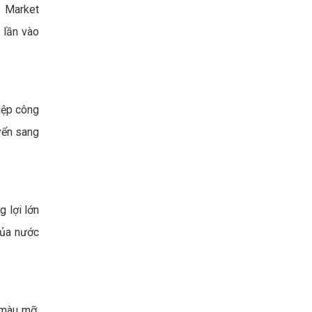
d Market
 lần vào
iệp công
yển sang
 lợi lớn
của nước
 màu mỡ.