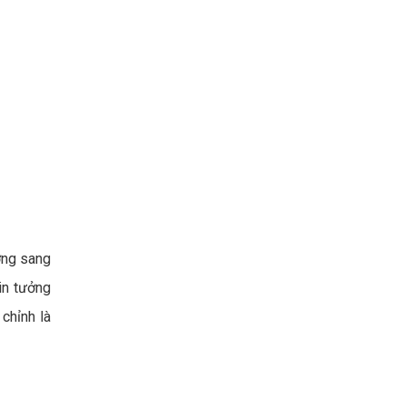
ớng sang
in tưởng
chỉnh là