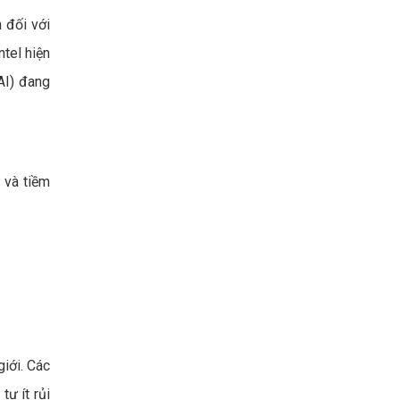
 đối với
tel hiện
AI) đang
 và tiềm
giới. Các
tư ít rủi