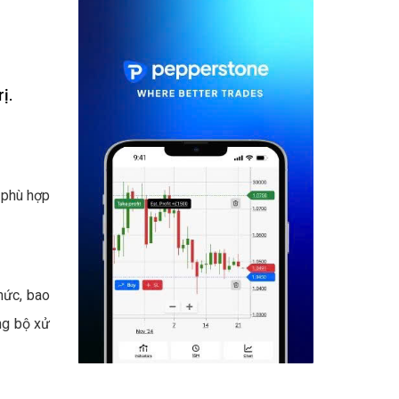
ị.
 phù hợp
hức, bao
ng bộ xử