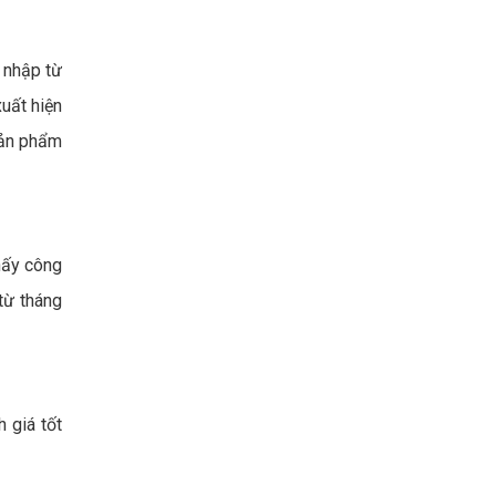
u nhập từ
xuất hiện
sản phẩm
hấy công
từ tháng
 giá tốt