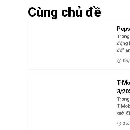
Cùng chủ đề
Peps
Trong 
động k
đỗ” an
05/
T-Mo
3/20
Trong
T-Mobi
giới đ
25/