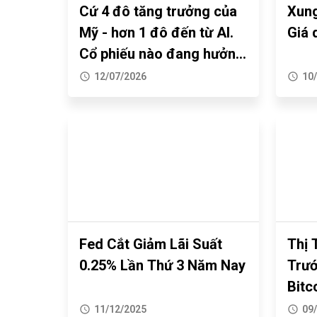
-
Cứ 4 đô tăng trưởng của
Xung
Phân
Mỹ - hơn 1 đô đến từ AI.
Giá 
Giấy
biệt
Cổ phiếu nào đang hưởng
phép
Zero
lợi?
12/07/2026
10
CySEC
Exness
là
và
21/12/2023
gì?
Raw
Khả
Spread
Sự
năng
thật
bảo
sàn
vệ
Trust
Trader
02/06/2023
Fed Cắt Giảm Lãi Suất
Thị 
Markets
của
0.25% Lần Thứ 3 Năm Nay
Trướ
"LỪA
CySEC
Bitc
XAUUSD
ĐẢO"
Bám 
11/12/2025
09