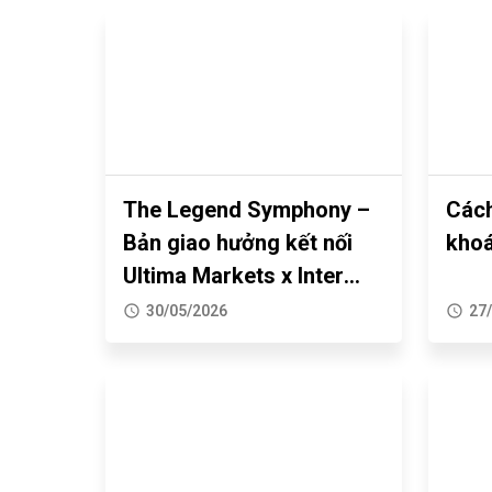
The Legend Symphony –
Cách
Bản giao hưởng kết nối
khoá
Ultima Markets x Inter
Milan và cộng đồng
30/05/2026
27
trader Việt Nam