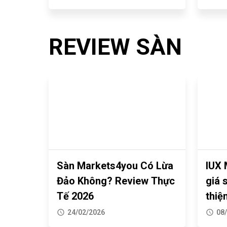
là
hay
Lực
gì?
"UY
7
TÍN"?
11/05/2023
REVIEW SÀN
Yếu
tố
MetaTrader
ảnh
5
hưởng
Là
đến
Gì?
giá
27/04/2023
Cách
vàng
Download
Sàn Markets4you Có Lừa
IUX 
Và
Đảo Không? Review Thực
giá 
Sử
Tế 2026
thiệ
Dụng
chu
24/02/2026
08