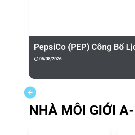
PepsiCo (PEP) Công Bố Lị
05/08/2026
NHÀ MÔI GIỚI A
Nến
harami
là
gì?
26/06/2025