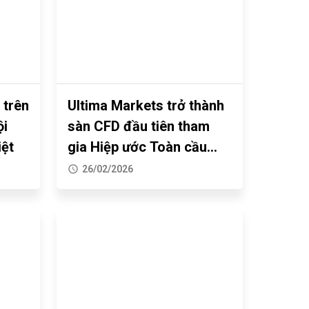
 trên
Ultima Markets trở thành
ội
sàn CFD đầu tiên tham
iệt
gia Hiệp ước Toàn cầu
Liên Hợp Quốc
26/02/2026