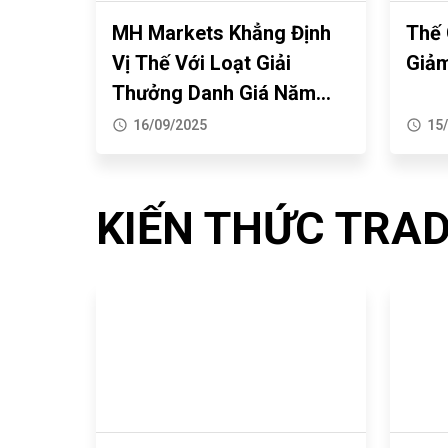
dẫn
sàn
MH Markets Khẳng Định
Thế 
chi
eToro
Vị Thế Với Loạt Giải
Giảm
tiết
nhanh
12/08/2024
Thưởng Danh Giá Năm
6
chóng,
2025
16/09/2025
15
bước
dễ
Hướng
thực
dàng
dẫn
hiện
nhất
KIẾN THỨC TRA
download
Copy
FxPro
Trade
11/08/2024
MT5
eToro
cho
đơn
Tài
Mac
giản
khoản
và
Zero
Windows
Exness
30/07/2024