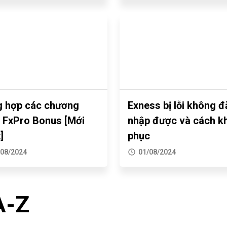
 hợp các chương
Exness bị lỗi không 
h FxPro Bonus [Mới
nhập được và cách k
]
phục
/08/2024
01/08/2024
A-Z