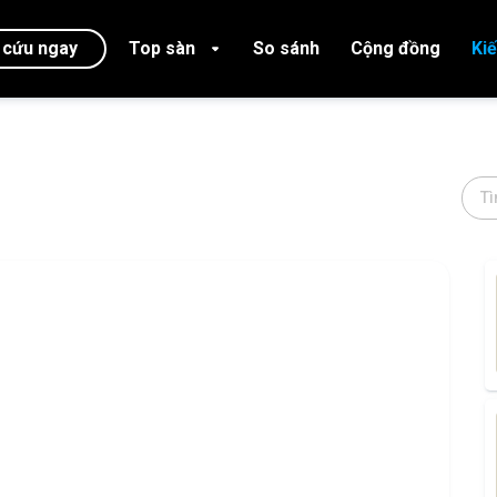
 cứu ngay
Top sàn
So sánh
Cộng đồng
Ki