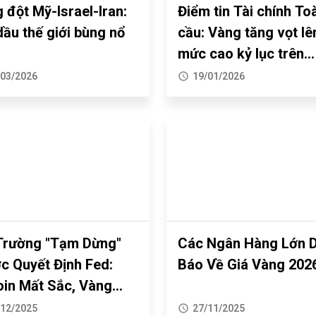
 đột Mỹ-Israel-Iran:
Điểm tin Tài chính To
dầu thế giới bùng nổ
cầu: Vàng tăng vọt lê
mức cao kỷ lục trên
$4.680
/03/2026
19/01/2026
Trường "Tạm Dừng"
Các Ngân Hàng Lớn 
c Quyết Định Fed:
Báo Về Giá Vàng 202
oin Mất Sắc, Vàng
Đỉnh, Dầu Chịu Áp
/12/2025
27/11/2025