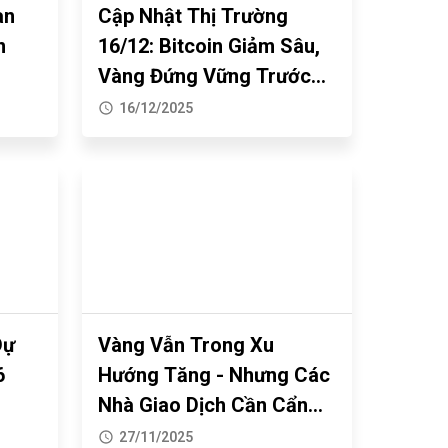
àn
Cập Nhật Thị Trường
n
16/12: Bitcoin Giảm Sâu,
Vàng Đứng Vững Trước
Kỳ Vọng Nới Lỏng Tiền Tệ
16/12/2025
Của Fed
Dự
Vàng Vẫn Trong Xu
6
Hướng Tăng - Nhưng Các
Nhà Giao Dịch Cần Cẩn
Trọng Hơn
27/11/2025