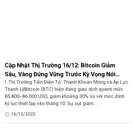
Cập Nhật Thị Trường 16/12: Bitcoin Giảm
Sâu, Vàng Đứng Vững Trước Kỳ Vọng Nới
I. Thị Trường Tiền Điện Tử: Thanh Khoản Mỏng và Áp Lực
Lỏng Tiền Tệ Của Fed
Thanh LýBitcoin (BTC) hiện đang giao dịch quanh mức
85.800–86.000 USD, giảm khoảng 30% so với mức đỉnh
kỷ lục thiết lập vào tháng 10. Sự sụt giảm...
16/12/2025