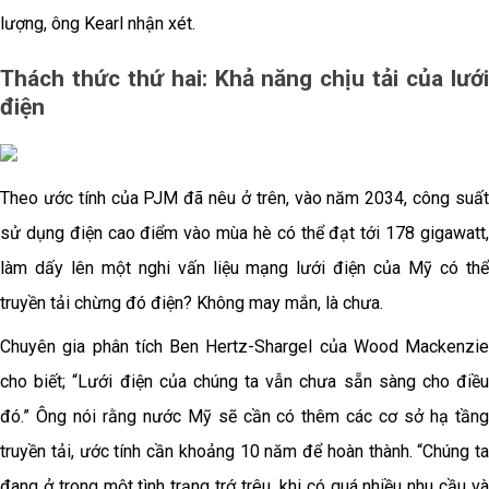
lượng, ông Kearl nhận xét.
Thách thức thứ hai: Khả năng chịu tải của lưới
điện
Theo ước tính của PJM đã nêu ở trên, vào năm 2034, công suất
sử dụng điện cao điểm vào mùa hè có thể đạt tới 178 gigawatt,
làm dấy lên một nghi vấn liệu mạng lưới điện của Mỹ có thể
truyền tải chừng đó điện? Không may mắn, là chưa.
Chuyên gia phân tích Ben Hertz-Shargel của Wood Mackenzie
cho biết; “Lưới điện của chúng ta vẫn chưa sẵn sàng cho điều
đó.” Ông nói rằng nước Mỹ sẽ cần có thêm các cơ sở hạ tầng
truyền tải, ước tính cần khoảng 10 năm để hoàn thành. “Chúng ta
đang ở trong một tình trạng trớ trêu, khi có quá nhiều nhu cầu và