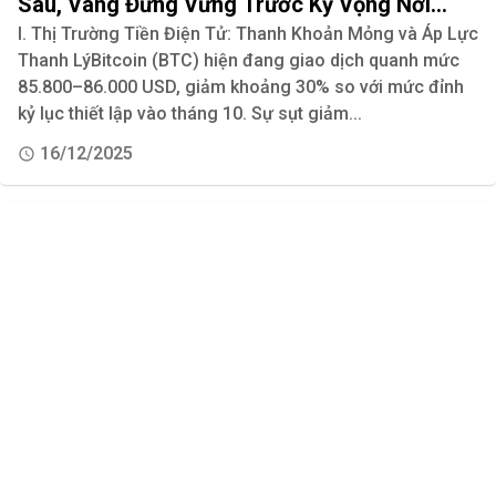
Sâu, Vàng Đứng Vững Trước Kỳ Vọng Nới
I. Thị Trường Tiền Điện Tử: Thanh Khoản Mỏng và Áp Lực
Lỏng Tiền Tệ Của Fed
Thanh LýBitcoin (BTC) hiện đang giao dịch quanh mức
85.800–86.000 USD, giảm khoảng 30% so với mức đỉnh
kỷ lục thiết lập vào tháng 10. Sự sụt giảm...
16/12/2025