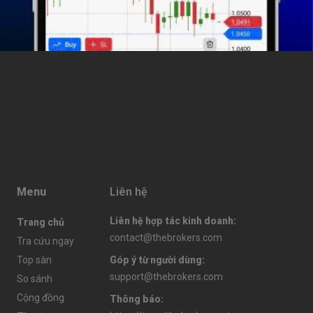
Menu
Liên hệ
Liên hệ hợp tác kinh doanh
:
Trang chủ
contact@thebrokers.com
Tra cứu ngay
Top sàn
Góp ý từ người dùng
:
support@thebrokers.com
So sánh
Cộng đồng
Thông báo
: