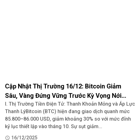
Cập Nhật Thị Trường 16/12: Bitcoin Giảm
Sâu, Vàng Đứng Vững Trước Kỳ Vọng Nới
I. Thị Trường Tiền Điện Tử: Thanh Khoản Mỏng và Áp Lực
Lỏng Tiền Tệ Của Fed
Thanh LýBitcoin (BTC) hiện đang giao dịch quanh mức
85.800–86.000 USD, giảm khoảng 30% so với mức đỉnh
kỷ lục thiết lập vào tháng 10. Sự sụt giảm...
16/12/2025