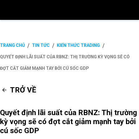
/
/
/
TRANG CHỦ
TIN TỨC
KIẾN THỨC TRADING
QUYẾT ĐỊNH LÃI SUẤT CỦA RBNZ: THỊ TRƯỜNG KỲ VỌNG SẼ CÓ
ĐỢT CẮT GIẢM MẠNH TAY BỞI CÚ SỐC GDP
TRỞ VỀ
Quyết định lãi suất của RBNZ: Thị trường
kỳ vọng sẽ có đợt cắt giảm mạnh tay bởi
cú sốc GDP